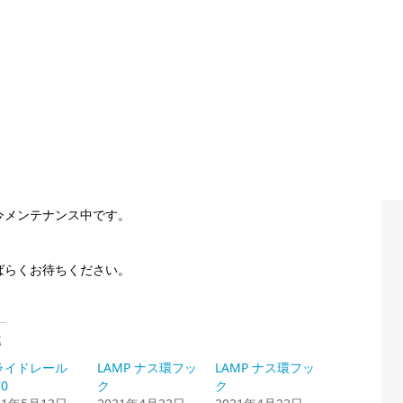
今メンテナンス中です。
ばらくお待ちください。
連
ライドレール
LAMP ナス環フッ
LAMP ナス環フッ
70
ク
ク